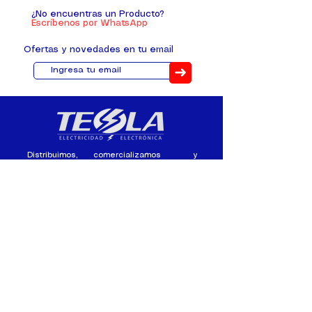
¿No encuentras un Producto?
Escríbenos por WhatsApp
Ofertas y novedades en tu email
➜
Distribuimos, comercializamos y
fabricamos equipos eléctricos y
electrónicos desde 2010, ofreciendo
asesoramiento personalizado, y
soluciones cada proyecto.
Contacto
(+593) 98 411 2915
tesla_industrial@hotmail.co
m