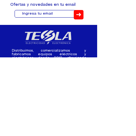
Ofertas y novedades en tu email
➜
Distribuimos, comercializamos y
fabricamos equipos eléctricos y
electrónicos desde 2010, ofreciendo
asesoramiento personalizado, y
soluciones cada proyecto.
Contacto
(+593) 98 411 2915
tesla_industrial@hotmail.co
m
¿Quienes
Atención al