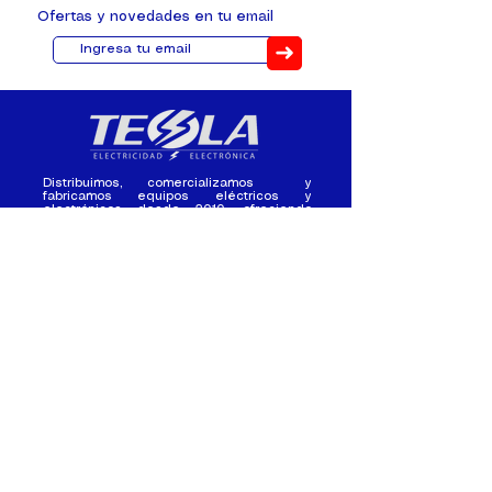
Ofertas y novedades en tu email
➜
Distribuimos, comercializamos y
fabricamos equipos eléctricos y
electrónicos desde 2010, ofreciendo
asesoramiento personalizado, y
soluciones cada proyecto.
Contacto
(+593) 98 411 2915
tesla_industrial@hotmail.co
m
¿Quienes
Atención al