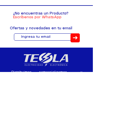
¿No encuentras un Producto?
Escríbenos por WhatsApp
Ofertas y novedades en tu email
➜
Distribuimos, comercializamos y
fabricamos equipos eléctricos y
electrónicos desde 2010, ofreciendo
asesoramiento personalizado, y
soluciones cada proyecto.
Contacto
(+593) 98 411 2915