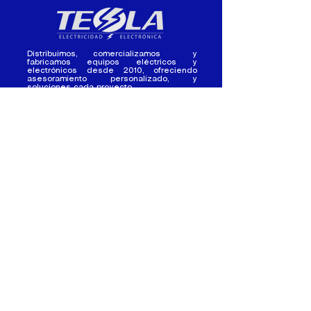
Distribuimos, comercializamos y
fabricamos equipos eléctricos y
electrónicos desde 2010, ofreciendo
asesoramiento personalizado, y
soluciones cada proyecto.
Contacto
(+593) 98 411 2915
tesla_industrial@hotmail.co
m
¿Quienes
Atención al
Somos?
Cliente
Nuestra Experiencia
Ventas al por mayor
Trabaja con
Contactate con
nosotros /
nosotros
Pasantias