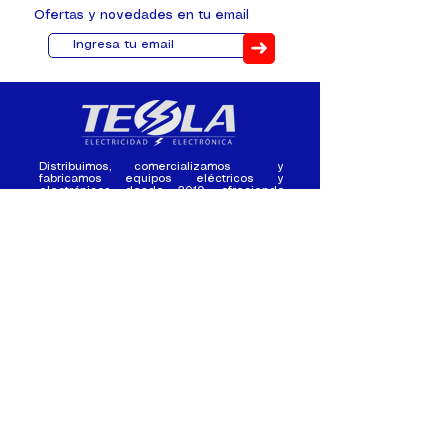
Ofertas y novedades en tu email
➜
Distribuimos, comercializamos y
fabricamos equipos eléctricos y
electrónicos desde 2010, ofreciendo
asesoramiento personalizado, y
soluciones cada proyecto.
Contacto
(+593) 98 411 2915
tesla_industrial@hotmail.co
m
¿Quienes
Atención al