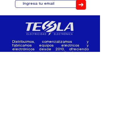
➜
Distribuimos, comercializamos y
fabricamos equipos eléctricos y
electrónicos desde 2010, ofreciendo
asesoramiento personalizado, y
soluciones cada proyecto.
Contacto
(+593) 98 411 2915
tesla_industrial@hotmail.co
m
¿Quienes
Atención al
Somos?
Cliente
Nuestra Experiencia
Ventas al por mayor