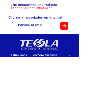
¿No encuentras un Producto?
Escríbenos por WhatsApp
Ofertas y novedades en tu email
➜
Distribuimos, comercializamos y
fabricamos equipos eléctricos y
electrónicos desde 2010, ofreciendo
asesoramiento personalizado, y
soluciones cada proyecto.
Contacto
(+593) 98 411 2915
tesla_industrial@hotmail.co
m