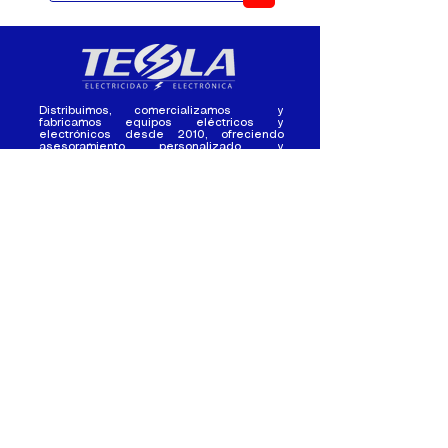
Distribuimos, comercializamos y
fabricamos equipos eléctricos y
electrónicos desde 2010, ofreciendo
asesoramiento personalizado, y
soluciones cada proyecto.
Contacto
(+593) 98 411 2915
tesla_industrial@hotmail.co
m
¿Quienes
Atención al
Somos?
Cliente
Nuestra Experiencia
Ventas al por mayor
Trabaja con
Contactate con