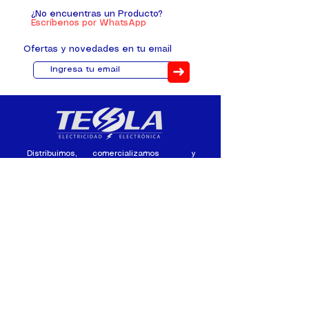
¿No encuentras un Producto?
Escríbenos por WhatsApp
Ofertas y novedades en tu email
➜
Distribuimos, comercializamos y
fabricamos equipos eléctricos y
electrónicos desde 2010, ofreciendo
asesoramiento personalizado, y
soluciones cada proyecto.
Contacto
(+593) 98 411 2915
tesla_industrial@hotmail.co
m