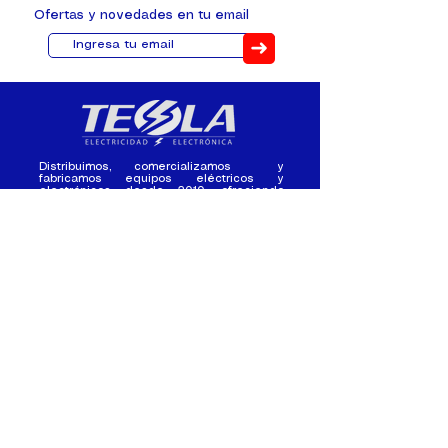
Ofertas y novedades en tu email
➜
Distribuimos, comercializamos y
fabricamos equipos eléctricos y
electrónicos desde 2010, ofreciendo
asesoramiento personalizado, y
soluciones cada proyecto.
Contacto
(+593) 98 411 2915
tesla_industrial@hotmail.co
m
¿Quienes
Atención al