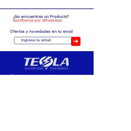
¿No encuentras un Producto?
Escríbenos por WhatsApp
Ofertas y novedades en tu email
➜
Distribuimos, comercializamos y
fabricamos equipos eléctricos y
electrónicos desde 2010, ofreciendo
asesoramiento personalizado, y
soluciones cada proyecto.
Contacto
(+593) 98 411 2915