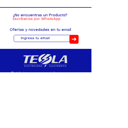
¿No encuentras un Producto?
Escríbenos por WhatsApp
Ofertas y novedades en tu email
➜
Distribuimos, comercializamos y
fabricamos equipos eléctricos y
electrónicos desde 2010, ofreciendo
asesoramiento personalizado, y
soluciones cada proyecto.
Contacto
(+593) 98 411 2915