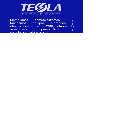
Distribuimos, comercializamos y
fabricamos equipos eléctricos y
electrónicos desde 2010, ofreciendo
asesoramiento personalizado, y
soluciones cada proyecto.
Contacto
(+593) 98 411 2915
tesla_industrial@hotmail.co
m
¿Quienes
Atención al
Somos?
Cliente
Nuestra Experiencia
Ventas al por mayor
Trabaja con
Contactate con
nosotros /
nosotros
Pasantias