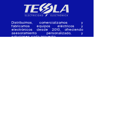
Distribuimos, comercializamos y
fabricamos equipos eléctricos y
electrónicos desde 2010, ofreciendo
asesoramiento personalizado, y
soluciones cada proyecto.
Contacto
(+593) 98 411 2915
tesla_industrial@hotmail.co
m
¿Quienes
Atención al
Somos?
Cliente
Nuestra Experiencia
Ventas al por mayor
Trabaja con
Contactate con
nosotros /
nosotros
Pasantias