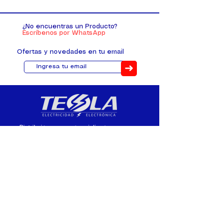
¿No encuentras un Producto?
Escríbenos por WhatsApp
Ofertas y novedades en tu email
➜
Distribuimos, comercializamos y
fabricamos equipos eléctricos y
electrónicos desde 2010, ofreciendo
asesoramiento personalizado, y
soluciones cada proyecto.
Contacto
(+593) 98 411 2915