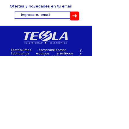
Ofertas y novedades en tu email
➜
Distribuimos, comercializamos y
fabricamos equipos eléctricos y
electrónicos desde 2010, ofreciendo
asesoramiento personalizado, y
soluciones cada proyecto.
Contacto
(+593) 98 411 2915
tesla_industrial@hotmail.co
m
¿Quienes
Atención al