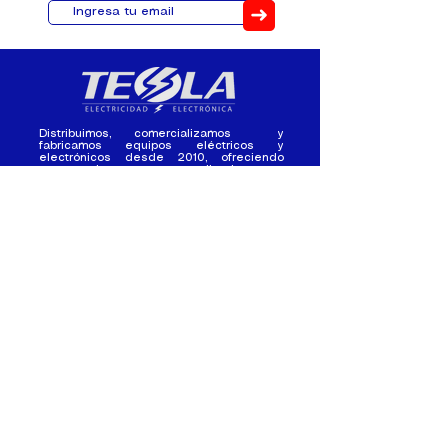
➜
Distribuimos, comercializamos y
fabricamos equipos eléctricos y
electrónicos desde 2010, ofreciendo
asesoramiento personalizado, y
soluciones cada proyecto.
Contacto
(+593) 98 411 2915
tesla_industrial@hotmail.co
m
¿Quienes
Atención al
Somos?
Cliente
Nuestra Experiencia
Ventas al por mayor