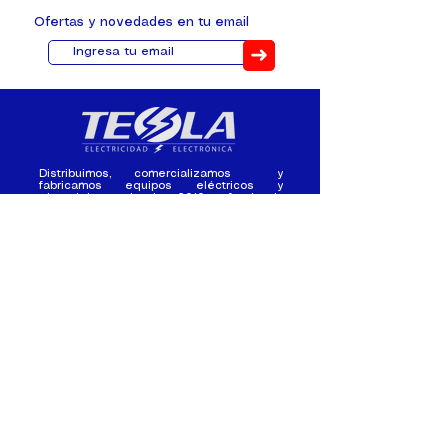
Ofertas y novedades en tu email
➜
Distribuimos, comercializamos y
fabricamos equipos eléctricos y
electrónicos desde 2010, ofreciendo
asesoramiento personalizado, y
soluciones cada proyecto.
Contacto
(+593) 98 411 2915
tesla_industrial@hotmail.co
m
¿Quienes
Atención al