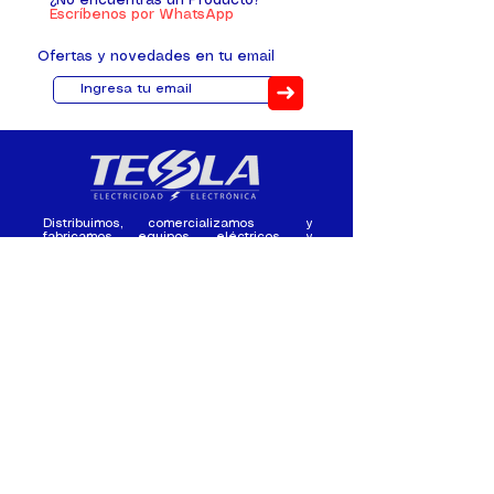
¿No encuentras un Producto?
Escríbenos por WhatsApp
Ofertas y novedades en tu email
➜
Distribuimos, comercializamos y
fabricamos equipos eléctricos y
electrónicos desde 2010, ofreciendo
asesoramiento personalizado, y
soluciones cada proyecto.
Contacto
(+593) 98 411 2915
tesla_industrial@hotmail.co
m