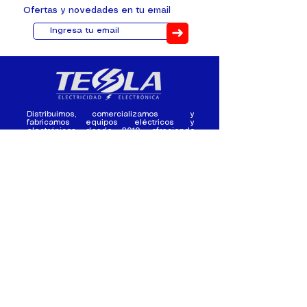
Ofertas y novedades en tu email
➜
Distribuimos, comercializamos y
fabricamos equipos eléctricos y
electrónicos desde 2010, ofreciendo
asesoramiento personalizado, y
soluciones cada proyecto.
Contacto
(+593) 98 411 2915
tesla_industrial@hotmail.co
m
¿Quienes
Atención al