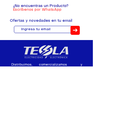
¿No encuentras un Producto?
Escríbenos por WhatsApp
Ofertas y novedades en tu email
➜
Distribuimos, comercializamos y
fabricamos equipos eléctricos y
electrónicos desde 2010, ofreciendo
asesoramiento personalizado, y
soluciones cada proyecto.
Contacto
(+593) 98 411 2915
tesla_industrial@hotmail.co
m