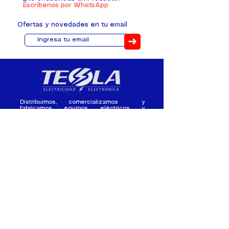
Escríbenos por WhatsApp
Ofertas y novedades en tu email
➜
Distribuimos, comercializamos y
fabricamos equipos eléctricos y
electrónicos desde 2010, ofreciendo
asesoramiento personalizado, y
soluciones cada proyecto.
Contacto
(+593) 98 411 2915
tesla_industrial@hotmail.co
m