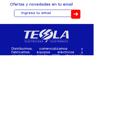
Ofertas y novedades en tu email
➜
Distribuimos, comercializamos y
fabricamos equipos eléctricos y
electrónicos desde 2010, ofreciendo
asesoramiento personalizado, y
soluciones cada proyecto.
Contacto
(+593) 98 411 2915
tesla_industrial@hotmail.co
m
¿Quienes
Atención al