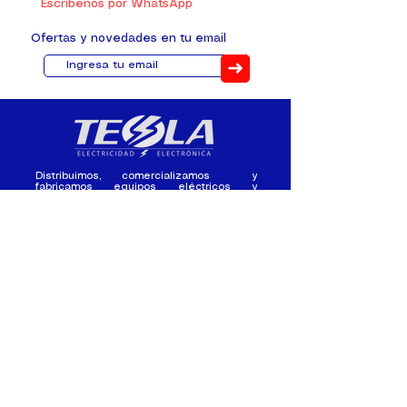
Escríbenos por WhatsApp
Ofertas y novedades en tu email
➜
Distribuimos, comercializamos y
fabricamos equipos eléctricos y
electrónicos desde 2010, ofreciendo
asesoramiento personalizado, y
soluciones cada proyecto.
Contacto
(+593) 98 411 2915
tesla_industrial@hotmail.co
m