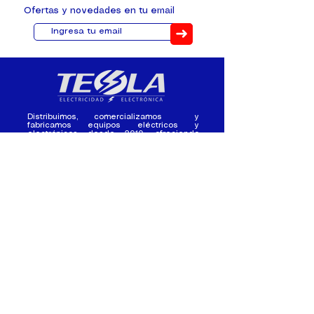
Ofertas y novedades en tu email
➜
Distribuimos, comercializamos y
fabricamos equipos eléctricos y
electrónicos desde 2010, ofreciendo
asesoramiento personalizado, y
soluciones cada proyecto.
Contacto
(+593) 98 411 2915
tesla_industrial@hotmail.co
m
¿Quienes
Atención al