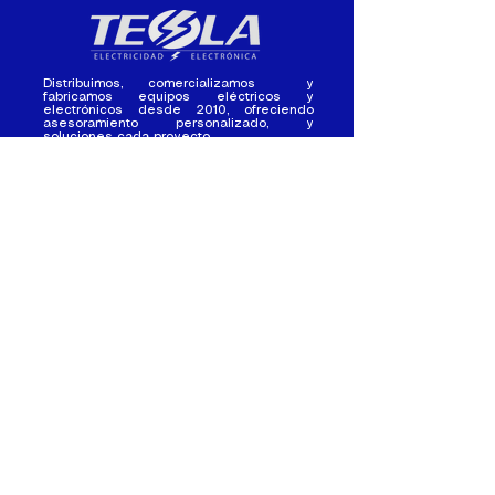
Distribuimos, comercializamos y
fabricamos equipos eléctricos y
electrónicos desde 2010, ofreciendo
asesoramiento personalizado, y
soluciones cada proyecto.
Contacto
(+593) 98 411 2915
tesla_industrial@hotmail.co
m
¿Quienes
Atención al
Somos?
Cliente
Nuestra Experiencia
Ventas al por mayor
Trabaja con
Contactate con
nosotros /
nosotros
Pasantias