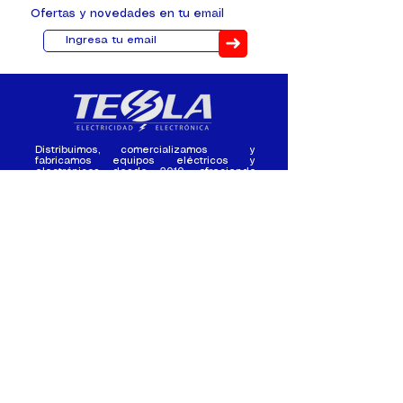
Ofertas y novedades en tu email
➜
Distribuimos, comercializamos y
fabricamos equipos eléctricos y
electrónicos desde 2010, ofreciendo
asesoramiento personalizado, y
soluciones cada proyecto.
Contacto
(+593) 98 411 2915
tesla_industrial@hotmail.co
m
¿Quienes
Atención al