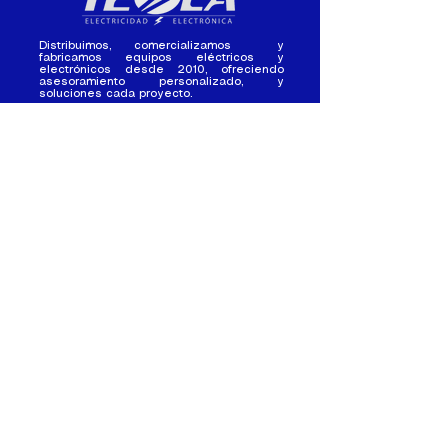
Distribuimos, comercializamos y
fabricamos equipos eléctricos y
electrónicos desde 2010, ofreciendo
asesoramiento personalizado, y
soluciones cada proyecto.
Contacto
(+593) 98 411 2915
tesla_industrial@hotmail.co
m
¿Quienes
Atención al
Somos?
Cliente
Nuestra Experiencia
Ventas al por mayor
Trabaja con
Contactate con
nosotros /
nosotros
Pasantias
Nuestros Locales