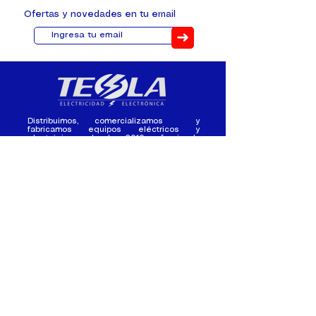
Ofertas y novedades en tu email
➜
Distribuimos, comercializamos y
fabricamos equipos eléctricos y
electrónicos desde 2010, ofreciendo
asesoramiento personalizado, y
soluciones cada proyecto.
Contacto
(+593) 98 411 2915
tesla_industrial@hotmail.co
m
¿Quienes
Atención al