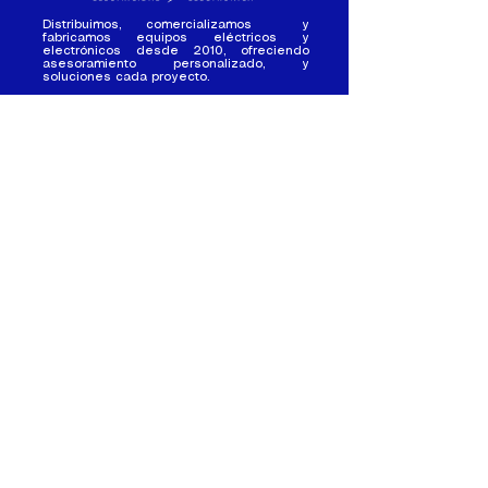
Distribuimos, comercializamos y
fabricamos equipos eléctricos y
electrónicos desde 2010, ofreciendo
asesoramiento personalizado, y
soluciones cada proyecto.
Contacto
(+593) 98 411 2915
tesla_industrial@hotmail.co
m
¿Quienes
Atención al
Somos?
Cliente
Nuestra Experiencia
Ventas al por mayor
Trabaja con
Contactate con
nosotros /
nosotros
Pasantias
Nuestros Locales