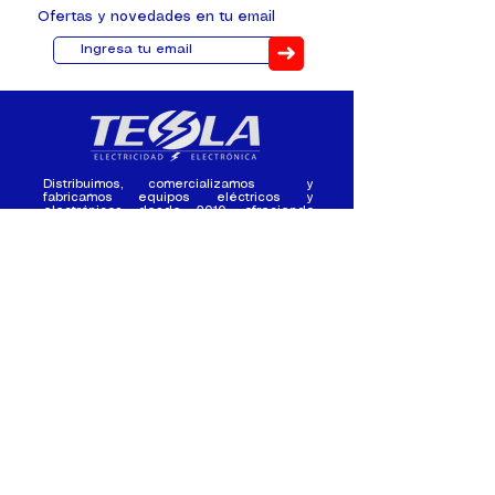
Ofertas y novedades en tu email
➜
Distribuimos, comercializamos y
fabricamos equipos eléctricos y
electrónicos desde 2010, ofreciendo
asesoramiento personalizado, y
soluciones cada proyecto.
Contacto
(+593) 98 411 2915
tesla_industrial@hotmail.co
m
¿Quienes
Atención al