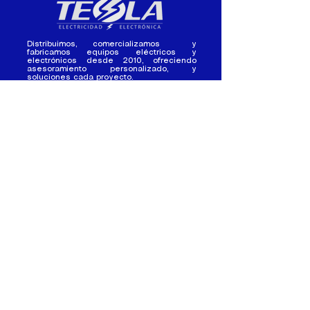
Distribuimos, comercializamos y
fabricamos equipos eléctricos y
electrónicos desde 2010, ofreciendo
asesoramiento personalizado, y
soluciones cada proyecto.
Contacto
(+593) 98 411 2915
tesla_industrial@hotmail.co
m
¿Quienes
Atención al
Somos?
Cliente
Nuestra Experiencia
Ventas al por mayor
Trabaja con
Contactate con
nosotros /
nosotros
Pasantias