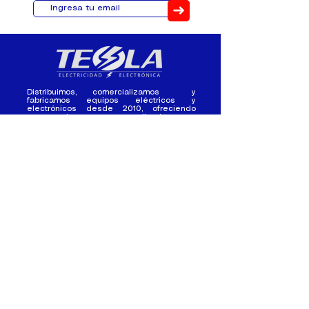
➜
Distribuimos, comercializamos y
fabricamos equipos eléctricos y
electrónicos desde 2010, ofreciendo
asesoramiento personalizado, y
soluciones cada proyecto.
Contacto
(+593) 98 411 2915
tesla_industrial@hotmail.co
m
¿Quienes
Atención al
Somos?
Cliente
Nuestra Experiencia
Ventas al por mayor