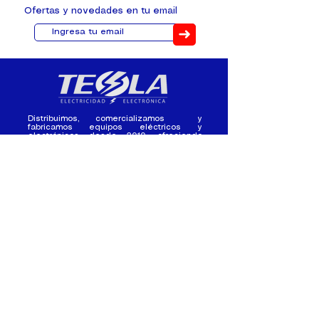
Ofertas y novedades en tu email
➜
Distribuimos, comercializamos y
fabricamos equipos eléctricos y
electrónicos desde 2010, ofreciendo
asesoramiento personalizado, y
soluciones cada proyecto.
Contacto
(+593) 98 411 2915
tesla_industrial@hotmail.co
m
¿Quienes
Atención al