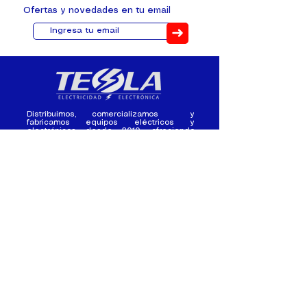
Ofertas y novedades en tu email
➜
Distribuimos, comercializamos y
fabricamos equipos eléctricos y
electrónicos desde 2010, ofreciendo
asesoramiento personalizado, y
soluciones cada proyecto.
Contacto
(+593) 98 411 2915
tesla_industrial@hotmail.co
m
¿Quienes
Atención al