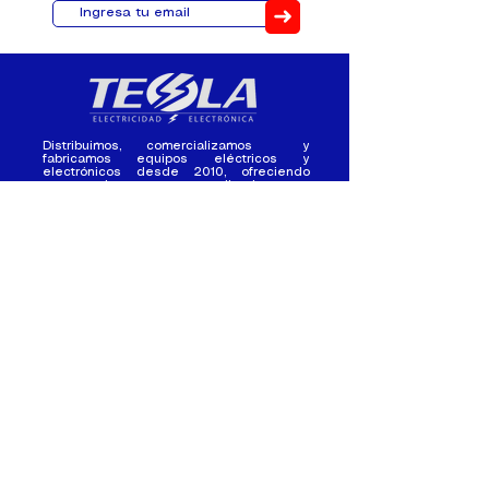
➜
Distribuimos, comercializamos y
fabricamos equipos eléctricos y
electrónicos desde 2010, ofreciendo
asesoramiento personalizado, y
soluciones cada proyecto.
Contacto
(+593) 98 411 2915
tesla_industrial@hotmail.co
m
¿Quienes
Atención al
Somos?
Cliente
Nuestra Experiencia
Ventas al por mayor