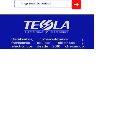
➜
Distribuimos, comercializamos y
fabricamos equipos eléctricos y
electrónicos desde 2010, ofreciendo
asesoramiento personalizado, y
soluciones cada proyecto.
Contacto
(+593) 98 411 2915
tesla_industrial@hotmail.co
m
¿Quienes
Atención al
Somos?
Cliente
Nuestra Experiencia
Ventas al por mayor