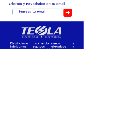
Ofertas y novedades en tu email
➜
Distribuimos, comercializamos y
fabricamos equipos eléctricos y
electrónicos desde 2010, ofreciendo
asesoramiento personalizado, y
soluciones cada proyecto.
Contacto
(+593) 98 411 2915
tesla_industrial@hotmail.co
m
¿Quienes
Atención al