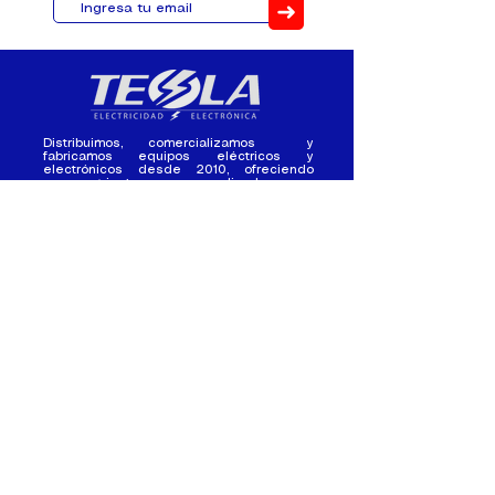
➜
Distribuimos, comercializamos y
fabricamos equipos eléctricos y
electrónicos desde 2010, ofreciendo
asesoramiento personalizado, y
soluciones cada proyecto.
Contacto
(+593) 98 411 2915
tesla_industrial@hotmail.co
m
¿Quienes
Atención al
Somos?
Cliente
Nuestra Experiencia
Ventas al por mayor