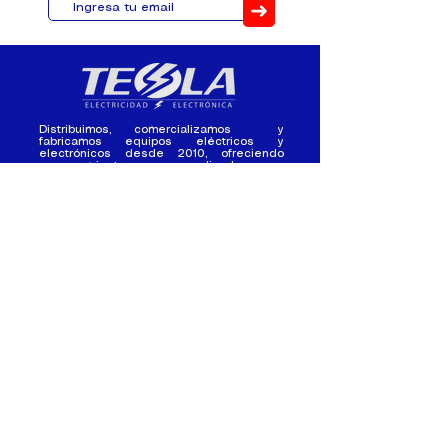
➜
Distribuimos, comercializamos y
fabricamos equipos eléctricos y
electrónicos desde 2010, ofreciendo
asesoramiento personalizado, y
soluciones cada proyecto.
Contacto
(+593) 98 411 2915
tesla_industrial@hotmail.co
m
¿Quienes
Atención al
Somos?
Cliente
Nuestra Experiencia
Ventas al por mayor