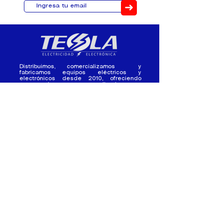
➜
Distribuimos, comercializamos y
fabricamos equipos eléctricos y
electrónicos desde 2010, ofreciendo
asesoramiento personalizado, y
soluciones cada proyecto.
Contacto
(+593) 98 411 2915
tesla_industrial@hotmail.co
m
¿Quienes
Atención al
Somos?
Cliente
Nuestra Experiencia
Ventas al por mayor