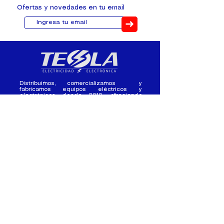
Ofertas y novedades en tu email
➜
Distribuimos, comercializamos y
fabricamos equipos eléctricos y
electrónicos desde 2010, ofreciendo
asesoramiento personalizado, y
soluciones cada proyecto.
Contacto
(+593) 98 411 2915
tesla_industrial@hotmail.co
m
¿Quienes
Atención al