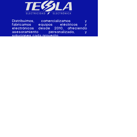
Distribuimos, comercializamos y
fabricamos equipos eléctricos y
electrónicos desde 2010, ofreciendo
asesoramiento personalizado, y
soluciones cada proyecto.
Contacto
(+593) 98 411 2915
tesla_industrial@hotmail.co
m
¿Quienes
Atención al
Somos?
Cliente
Nuestra Experiencia
Ventas al por mayor
Trabaja con
Contactate con
nosotros /
nosotros
Pasantias