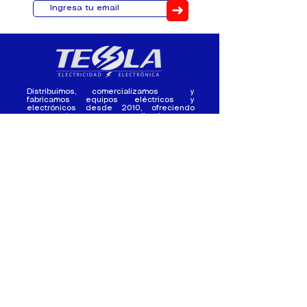
➜
Distribuimos, comercializamos y
fabricamos equipos eléctricos y
electrónicos desde 2010, ofreciendo
asesoramiento personalizado, y
soluciones cada proyecto.
Contacto
(+593) 98 411 2915
tesla_industrial@hotmail.co
m
¿Quienes
Atención al
Somos?
Cliente
Nuestra Experiencia
Ventas al por mayor