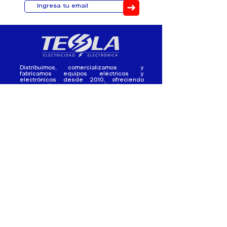
➜
Distribuimos, comercializamos y
fabricamos equipos eléctricos y
electrónicos desde 2010, ofreciendo
asesoramiento personalizado, y
soluciones cada proyecto.
Contacto
(+593) 98 411 2915
tesla_industrial@hotmail.co
m
¿Quienes
Atención al
Somos?
Cliente
Nuestra Experiencia
Ventas al por mayor