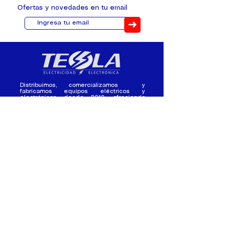
Ofertas y novedades en tu email
➜
Distribuimos, comercializamos y
fabricamos equipos eléctricos y
electrónicos desde 2010, ofreciendo
asesoramiento personalizado, y
soluciones cada proyecto.
Contacto
(+593) 98 411 2915
tesla_industrial@hotmail.co
m
¿Quienes
Atención al