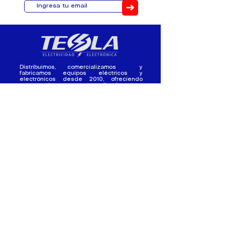
➜
Distribuimos, comercializamos y
fabricamos equipos eléctricos y
electrónicos desde 2010, ofreciendo
asesoramiento personalizado, y
soluciones cada proyecto.
Contacto
(+593) 98 411 2915
tesla_industrial@hotmail.co
m
¿Quienes
Atención al
Somos?
Cliente
Nuestra Experiencia
Ventas al por mayor