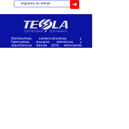
➜
Distribuimos, comercializamos y
fabricamos equipos eléctricos y
electrónicos desde 2010, ofreciendo
asesoramiento personalizado, y
soluciones cada proyecto.
Contacto
(+593) 98 411 2915
tesla_industrial@hotmail.co
m
¿Quienes
Atención al
Somos?
Cliente
Nuestra Experiencia
Ventas al por mayor