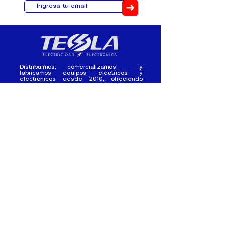
➜
Distribuimos, comercializamos y
fabricamos equipos eléctricos y
electrónicos desde 2010, ofreciendo
asesoramiento personalizado, y
soluciones cada proyecto.
Contacto
(+593) 98 411 2915
tesla_industrial@hotmail.co
m
¿Quienes
Atención al
Somos?
Cliente
Nuestra Experiencia
Ventas al por mayor